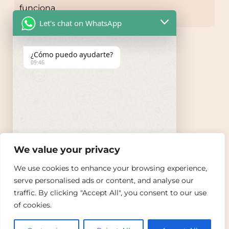
funciona
Let's chat on WhatsApp
¿Cómo puedo ayudarte?
09:46
Belasti beautyhealing
Política de privacidad
We value your privacy
We use cookies to enhance your browsing experience,
serve personalised ads or content, and analyse our
"+chaty_settings.lang.emoji_picker+"
undefined
traffic. By clicking "Accept All", you consent to our use
WhatsApp Message
Copyright © 2025 | Belasti beautyhealing / Web
of cookies.
Master:
listerlares.com
ES